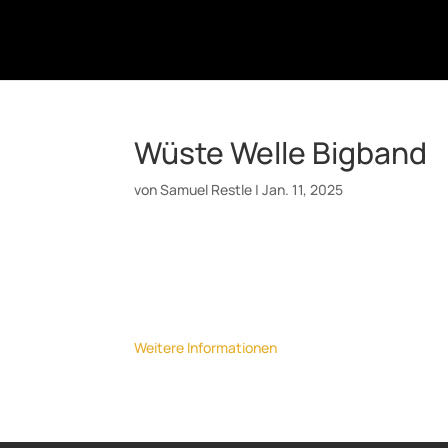
Wüste Welle Bigband
von
Samuel Restle
|
Jan. 11, 2025
Datum:
19. Januar 2025
Uhrzeit:
18:00
Ort:
Sudhaus, Tübingen
Weitere Informationen