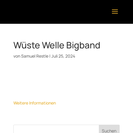
Wüste Welle Bigband
von
Samuel Restle
|
Juli 25, 2024
Datum:
13. Oktober 2024
Uhrzeit:
18:00
Ort:
Tübingen, Sudhaus
Weitere Informationen
Suchen