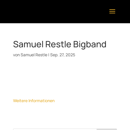
Samuel Restle Bigband
von
Samuel Restle
|
Sep. 27, 2025
Datum:
6. November 2025
Uhrzeit:
19:00
Ort:
Theaterhaus, Stuttgart
Weitere Informationen
Verleihung Jazzpreis Baden-Württemberg