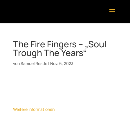
The Fire Fingers – „Soul
Trough The Years“
von
Samuel Restle
|
Nov. 6, 2023
Datum:
9. Dezember 2023
Uhrzeit:
20:30
Ort:
Jazzclub Kiste Stuttgart
Weitere Informationen