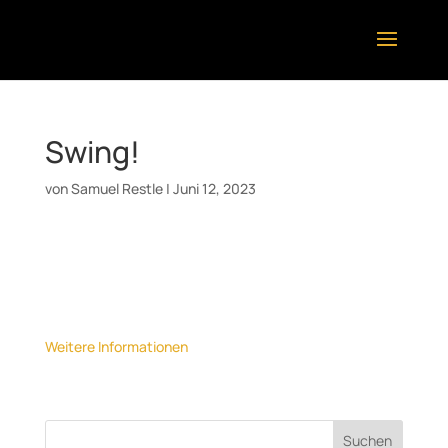
Swing!
von
Samuel Restle
|
Juni 12, 2023
Datum:
30. Juni 2023
Uhrzeit:
22:00
Ort:
Hock am Turm, HMDK Stuttgart
Weitere Informationen
Suchen