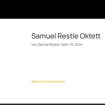
Samuel Restle Oktett
von
Samuel Restle
|
März 18, 2024
Datum:
12. April 2024
Uhrzeit:
20:30
Ort:
Bird's Eye, Basel
Weitere Informationen