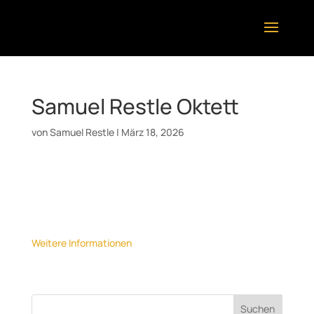
Samuel Restle Oktett
von
Samuel Restle
|
März 18, 2026
Datum:
23. Mai 2026
Uhrzeit:
20:00
Ort:
Jazzclub In Der Mitte, Reutlingen
Weitere Informationen
Suchen