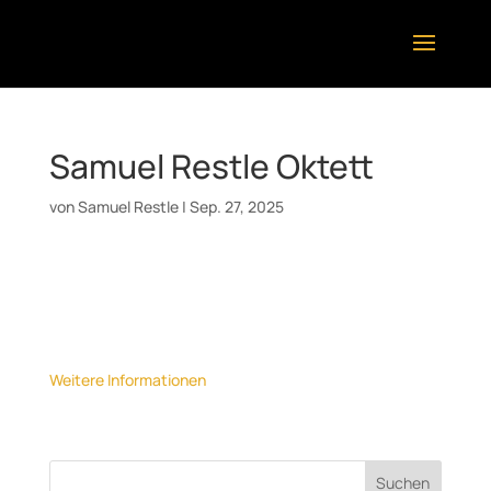
Samuel Restle Oktett
von
Samuel Restle
|
Sep. 27, 2025
Datum:
30. Oktober 2025
Uhrzeit:
20:30
Ort:
Kiste, Stuttgart
Weitere Informationen
Suchen