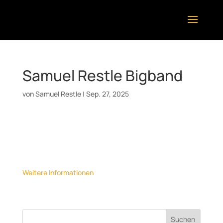
Samuel Restle Bigband
von
Samuel Restle
|
Sep. 27, 2025
Datum:
19. Dezember 2025
Uhrzeit:
20:00
Ort:
Mauerwerk, Herrenberg
Weitere Informationen
Suchen