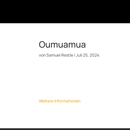
Oumuamua
von
Samuel Restle
|
Juli 25, 2024
Datum:
20. September 2024
Uhrzeit:
19:30
Ort:
Kulturforum Fürth
Weitere Informationen