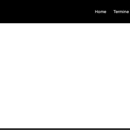
Home
Termine
Evgenij Zelikman Orchestra