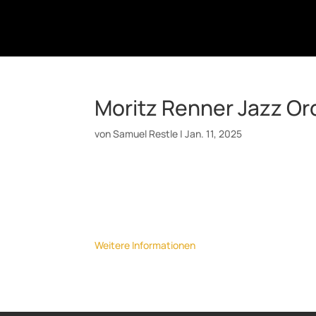
Moritz Renner Jazz Or
von
Samuel Restle
|
Jan. 11, 2025
Datum:
16. Januar 2025
Uhrzeit:
20:30
Ort:
Bird's Eye, Basel
Weitere Informationen