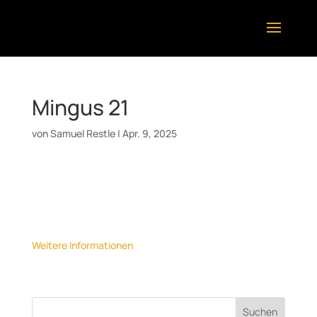
Mingus 21
von
Samuel Restle
|
Apr. 9, 2025
Datum:
17. April 2025
Uhrzeit:
20:30
Ort:
Jazzclub Kiste, Stuttgart
Weitere Informationen
Suchen