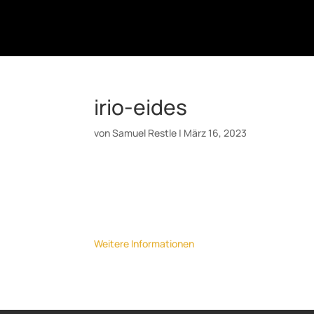
irio-eides
von
Samuel Restle
|
März 16, 2023
Datum:
26. April 2023
Uhrzeit:
20:00
Ort:
Klapsmühl, Mannheim
Weitere Informationen