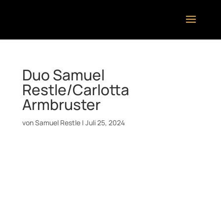
Duo Samuel
Restle/Carlotta
Armbruster
von
Samuel Restle
|
Juli 25, 2024
Datum:
9. September 2024
Uhrzeit:
13:00
Ort:
Stadtbibliothek Stuttgart
Balkonkonzert