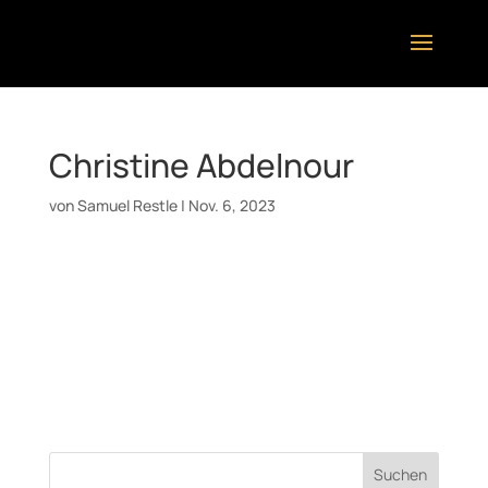
Christine Abdelnour
von
Samuel Restle
|
Nov. 6, 2023
Datum:
2. März 2024
Uhrzeit:
20:00
Ort:
Kulturkabinett Bad Cannstatt
Kuration „Jazzkabinett“
Suchen