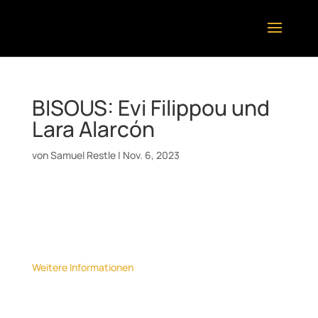
BISOUS: Evi Filippou und
Lara Alarcón
von
Samuel Restle
|
Nov. 6, 2023
Datum:
11. November 2023
Uhrzeit:
20:00
Ort:
Kulturkabinett Bad Cannstatt
Weitere Informationen
Kuration „Jazzkabinett“